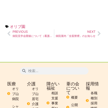
オリブ園
PREVIOUS
NEXT
病院見学会開催について（看護師・看護補助者向け）
病院屋内「全面禁煙」のお知らせ
医療
介護
障がい
葦の会
採用情
福祉
につい
報
オリ
オリ
て
相談
各職
ブ山
ブ山
概要
支援
種別
病院
居宅
事業
採用
介護
公開
シャ