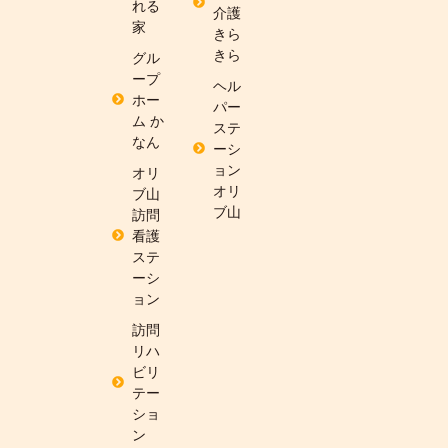
れる
介護
家
きら
きら
グル
ープ
ヘル
ホー
パー
ム か
ステ
なん
ーシ
ョン
オリ
オリ
ブ山
ブ山
訪問
看護
ステ
ーシ
ョン
訪問
リハ
ビリ
テー
ショ
ン