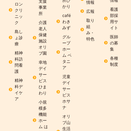
所ひ
情報
支援
情報
ロン
かり
事業
看護
クリ
広報
所
café
部採
ニッ
取り
わき
用サ
ク
介護
組
みず
イト
老人
島し
み・
保健
グル
医師
ょ診
特色
施設
ープ
の募
療
オリ
ホー
集
精神
ブ園
ム ベ
各種
科訪
タニ
幸地
制度
問看
ア
デイ
護
サー
児童
精神
ビス
デイ
科デ
ひま
サー
イケ
わり
ビス
ア
ホサ
小規
ナ
模多
機能
オリ
ホー
ブ山
ム は
生活