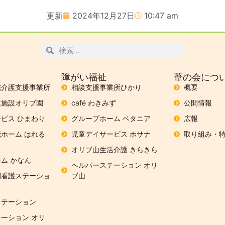
更新
2024年12月27日
10:47 am
障がい福祉
葦の会につ
宅介護支援事業所
相談支援事業所ひかり
概要
健施設オリブ園
café わきみず
公開情報
ビス ひまわり
グループホーム ベタニア
広報
ホーム はれる
児童デイサービス ホサナ
取り組み・
オリブ山生活介護 きらきら
ム かなん
ヘルパーステーション オリ
問看護ステーショ
ブ山
リテーション
ーション オリ