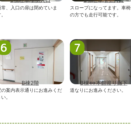
B棟駐車場側入口
B棟駐車場側入口
通常、入口の扉は閉めていま
スロープになってます。車椅
す。
の方でも走行可能です。
B棟2階
B棟⇔本館渡り廊下
壁の案内表示通りにお進みくだ
道なりにお進みください。
さい。