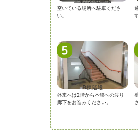
B棟外来駐車場
空いている場所へ駐車くださ
い。
B棟階段
外来へは2階から本館への渡り
廊下をお進みください。