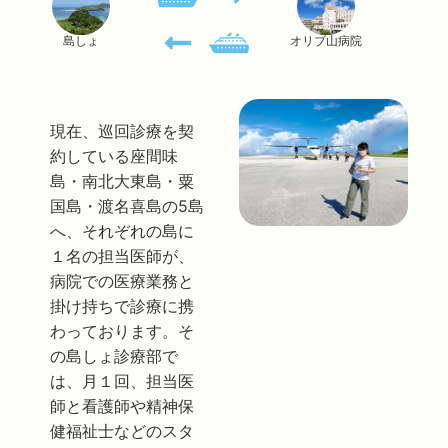
島しょ
オリブ山病院
現在、巡回診療を契
約している座間味
島・南北大東島・粟
国島・渡名喜島の5島
へ、それぞれの島に
１名の担当医師が、
病院での医療業務と
掛け持ちで診療に携
わっております。そ
の島しょ診療部で
は、月１回、担当医
師と看護師や精神保
健福祉士などのスタ