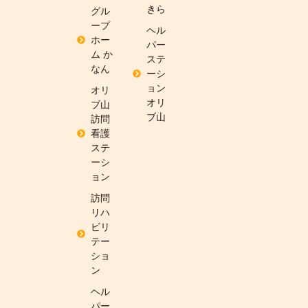
きら
グル
ープ
ヘル
ホー
パー
ム か
ステ
なん
ーシ
ョン
オリ
オリ
ブ山
ブ山
訪問
看護
ステ
ーシ
ョン
訪問
リハ
ビリ
テー
ショ
ン
ヘル
パー