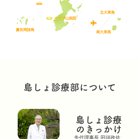
北大東島
オリブ山病院
慶良間諸島
南大東島
島しょ診療部について
島しょ診療
のきっかけ
先代理事長 田頭政佐