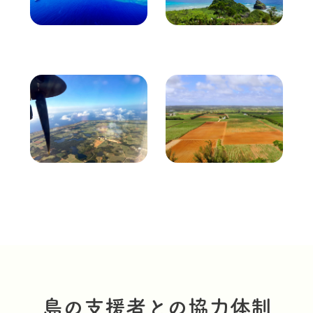
粟国島
座間味島
北大東島
南大東島
島の支援者との協力体制​