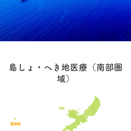
島しょ・へき地医療（南部圏
域）
粟国島