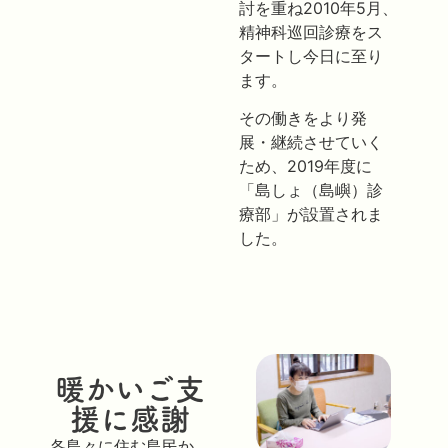
討を重ね2010年5月、
精神科巡回診療をス
タートし今日に至り
ます。
その働きをより発
展・継続させていく
ため、2019年度に
「島しょ（島嶼）診
療部」が設置されま
した。
暖かいご支
援に感謝
各島々に住む島民か