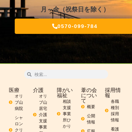
月～金（祝祭日を除く）
0570-099-784
医療
介護
障がい
葦の会
採用情
福祉
につい
報
オリ
オリ
て
相談
各職
ブ山
ブ山
概要
支援
種別
病院
居宅
事業
採用
介護
公開
シャ
所ひ
情報
支援
情報
ロン
かり
事業
看護
クリ
広報