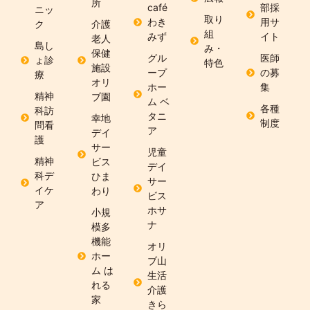
所
café
部採
ニッ
取り
わき
用サ
ク
介護
組
みず
イト
老人
島し
み・
保健
グル
医師
ょ診
特色
施設
ープ
の募
療
オリ
ホー
集
精神
ブ園
ム ベ
各種
科訪
タニ
幸地
制度
問看
ア
デイ
護
サー
児童
精神
ビス
デイ
科デ
ひま
サー
イケ
わり
ビス
ア
ホサ
小規
ナ
模多
機能
オリ
ホー
ブ山
ム は
生活
れる
介護
家
きら