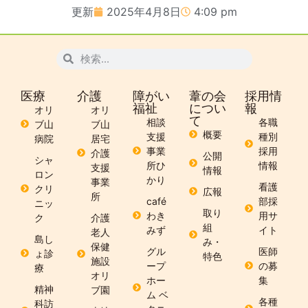
更新
2025年4月8日
4:09 pm
医療
介護
障がい
葦の会
採用情
福祉
につい
報
オリ
オリ
て
相談
各職
ブ山
ブ山
概要
支援
種別
病院
居宅
事業
採用
介護
公開
シャ
所ひ
情報
支援
情報
ロン
かり
事業
看護
クリ
広報
所
café
部採
ニッ
取り
わき
用サ
ク
介護
組
みず
イト
老人
島し
み・
保健
グル
医師
ょ診
特色
施設
ープ
の募
療
オリ
ホー
集
精神
ブ園
ム ベ
各種
科訪