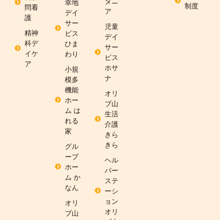
タニ
幸地
制度
問看
ア
デイ
護
サー
児童
精神
ビス
デイ
科デ
ひま
サー
イケ
わり
ビス
ア
ホサ
小規
ナ
模多
機能
オリ
ホー
ブ山
ム は
生活
れる
介護
家
きら
きら
グル
ープ
ヘル
ホー
パー
ム か
ステ
なん
ーシ
ョン
オリ
オリ
ブ山