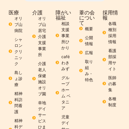
医療
介護
障がい
葦の会
採用情
福祉
につい
報
オリ
オリ
て
相談
各職
ブ山
ブ山
概要
支援
種別
病院
居宅
事業
採用
介護
公開
シャ
所ひ
情報
支援
情報
ロン
かり
事業
看護
クリ
広報
所
café
部採
ニッ
取り
わき
用サ
ク
介護
組
みず
イト
老人
島し
み・
保健
グル
医師
ょ診
特色
施設
ープ
の募
療
オリ
ホー
集
精神
ブ園
ム ベ
各種
科訪
タニ
幸地
制度
問看
ア
デイ
護
サー
児童
精神
ビス
デイ
科デ
ひま
サー