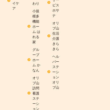
イケ
わり
ビス
ア
ホサ
小規
ナ
模多
機能
オリ
ホー
ブ山
ム は
生活
れる
介護
家
きら
きら
グル
ープ
ヘル
ホー
パー
ム か
ステ
なん
ーシ
ョン
オリ
オリ
ブ山
ブ山
訪問
看護
ステ
ーシ
ョン