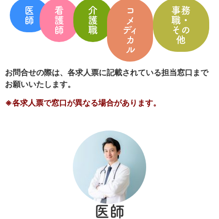
医
看
介
コ
事務
師
護
護
メ
職・
師
職
ディ
その
カ
他
ル
お問合せの際は、各求人票に記載されている担当窓口まで
お願いいたします。
※各求人票で窓口が異なる場合があります。
医師