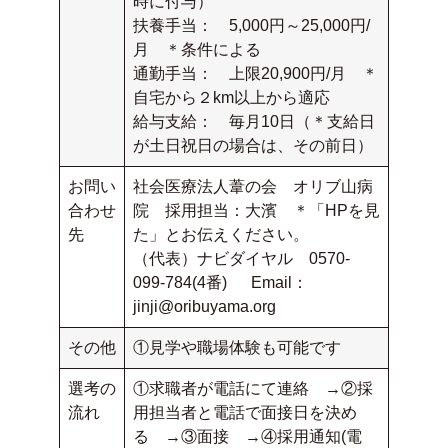
時に付与）
扶養手当： 5,000円～25,000円/
月 ＊条件による
通勤手当： 上限20,900円/月 ＊
自宅から２km以上から適応
給与支給： 毎月10日（＊支給日
が土日祝日の場合は、その前日）
お問い
社会医療法人葦の会 オリブ山病
合わせ
院 採用担当：大濱 ＊「HPを見
先
た」とお伝えください。
（代表）ナビダイヤル 0570-
099-784(4番) Email：
jinji@oribuyama.org
その他
①見学や職場体験も可能です
選考の
①求職者が電話にて連絡 →②採
流れ
用担当者と電話で面接日を決め
る →③面接 →④採用通知(電