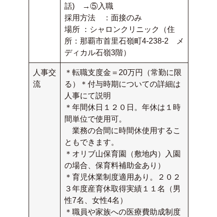
話) →⑤入職
採用方法 ：面接のみ
場所 ：シャロンクリニック（住
所：那覇市首里石嶺町4-238-2 メ
ディカル石嶺3階）
人事交
＊転職支度金＝20万円（常勤に限
流
る）＊付与時期についての詳細は
人事にて説明
＊年間休日１２０日。年休は１時
間単位で使用可。
業務の合間に時間休使用するこ
ともできます。
＊オリブ山保育園（敷地内）入園
の場合、保育料補助金あり）
＊育児休業制度適用あり。２０２
３年度産育休取得実績１１名（男
性7名、女性4名）
＊職員や家族への医療費助成制度