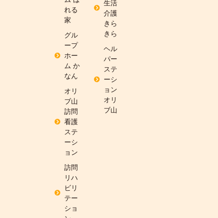
生活
れる
介護
家
きら
きら
グル
ープ
ヘル
ホー
パー
ム か
ステ
なん
ーシ
ョン
オリ
オリ
ブ山
ブ山
訪問
看護
ステ
ーシ
ョン
訪問
リハ
ビリ
テー
ショ