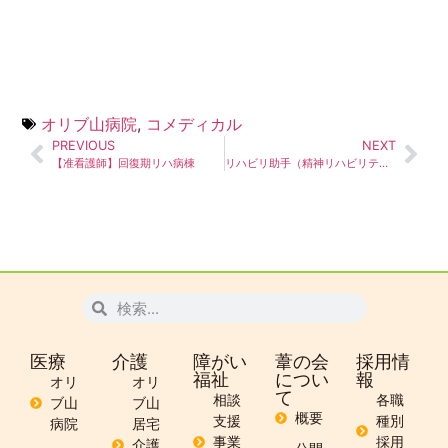
オリブ山病院
,
コメディカル
PREVIOUS
NEXT
【准看護師】回復期リハ病棟
リハビリ助手（精神リハビリテーション課）
医療
介護
障がい
葦の会
採用情
福祉
につい
報
オリ
オリ
て
相談
各職
ブ山
ブ山
概要
支援
種別
病院
居宅
事業
採用
介護