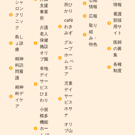
公開
シャ
所ひ
情報
支援
情報
ロン
かり
事業
看護
クリ
広報
所
café
部採
ニッ
取り
わき
用サ
ク
介護
組
みず
イト
老人
島し
み・
保健
グル
医師
ょ診
特色
施設
ープ
の募
療
オリ
ホー
集
精神
ブ園
ム ベ
各種
科訪
タニ
幸地
制度
問看
ア
デイ
護
サー
児童
精神
ビス
デイ
科デ
ひま
サー
イケ
わり
ビス
ア
ホサ
小規
ナ
模多
機能
オリ
ホー
ブ山
ム は