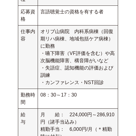
応募資
言語聴覚士の資格を有する者
格
仕事内
オリブ山病院 内科系病棟（回復
容
期リハ病棟、地域包括ケア病棟）
に勤務
・嚥下障害（VF評価を含む）や高
次脳機能障害、構音障がいなど
・失語症、認知機能の評価および
訓練
・カンファレンス・NST回診
勤務時
08：30～17：30
間
給
月 給： 224,000円～286,910
与
円（諸手当込み）
精勤手当： 6,000円/月（＊精勤