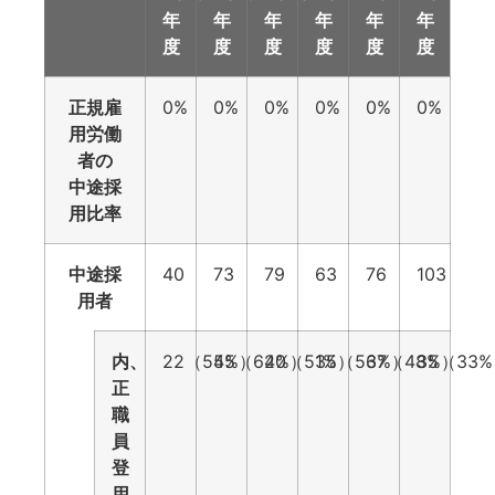
年
年
年
年
年
年
度
度
度
度
度
度
正規雇
0%
0%
0%
0%
0%
0%
用労働
者の
中途採
用比率
中途採
40
73
79
63
76
103
用者
内、
22（55%）
45（62%）
40（51%）
35（56%）
37（48%）
35（33
正
職
員
登
用