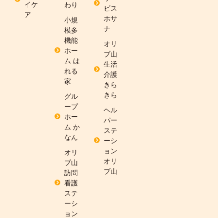
イケ
わり
ビス
ア
ホサ
小規
ナ
模多
機能
オリ
ホー
ブ山
ム は
生活
れる
介護
家
きら
きら
グル
ープ
ヘル
ホー
パー
ム か
ステ
なん
ーシ
ョン
オリ
オリ
ブ山
ブ山
訪問
看護
ステ
ーシ
ョン