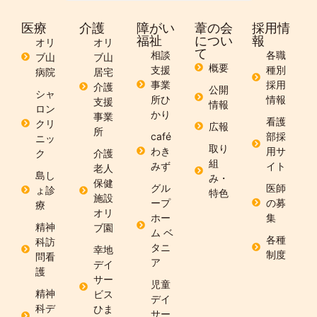
医療
介護
障がい
葦の会
採用情
福祉
につい
報
オリ
オリ
て
相談
各職
ブ山
ブ山
概要
支援
種別
病院
居宅
事業
採用
介護
公開
シャ
所ひ
情報
支援
情報
ロン
かり
事業
看護
クリ
広報
所
café
部採
ニッ
取り
わき
用サ
ク
介護
組
みず
イト
老人
島し
み・
保健
グル
医師
ょ診
特色
施設
ープ
の募
療
オリ
ホー
集
精神
ブ園
ム ベ
各種
科訪
タニ
幸地
制度
問看
ア
デイ
護
サー
児童
精神
ビス
デイ
科デ
ひま
サー