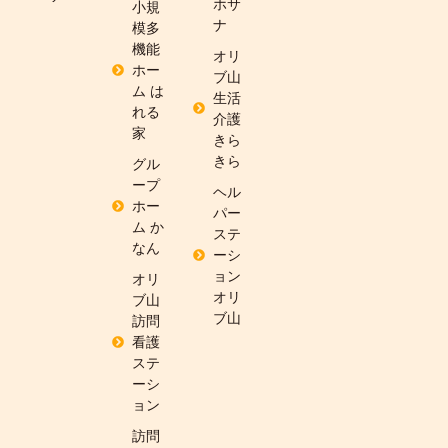
ホサ
小規
ナ
模多
機能
オリ
ホー
ブ山
ム は
生活
れる
介護
家
きら
きら
グル
ープ
ヘル
ホー
パー
ム か
ステ
なん
ーシ
ョン
オリ
オリ
ブ山
ブ山
訪問
看護
ステ
ーシ
ョン
訪問