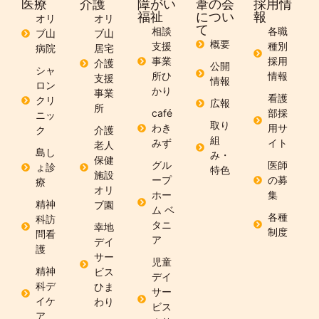
医療
介護
障がい
葦の会
採用情
福祉
につい
報
オリ
オリ
て
相談
各職
ブ山
ブ山
概要
支援
種別
病院
居宅
事業
採用
介護
公開
シャ
所ひ
情報
支援
情報
ロン
かり
事業
看護
クリ
広報
所
café
部採
ニッ
取り
わき
用サ
ク
介護
組
みず
イト
老人
島し
み・
保健
グル
医師
ょ診
特色
施設
ープ
の募
療
オリ
ホー
集
精神
ブ園
ム ベ
各種
科訪
タニ
幸地
制度
問看
ア
デイ
護
サー
児童
精神
ビス
デイ
科デ
ひま
サー
イケ
わり
ビス
ア