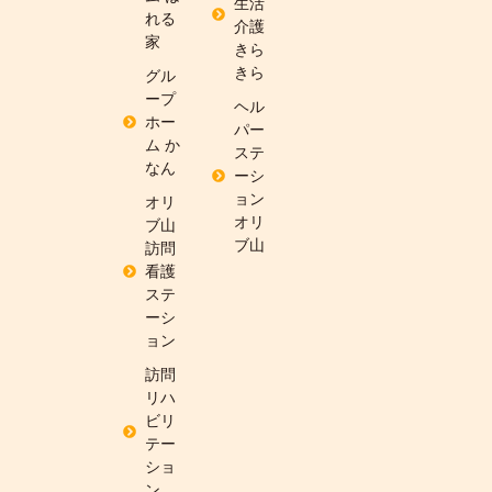
生活
れる
介護
家
きら
きら
グル
ープ
ヘル
ホー
パー
ム か
ステ
なん
ーシ
ョン
オリ
オリ
ブ山
ブ山
訪問
看護
ステ
ーシ
ョン
訪問
リハ
ビリ
テー
ショ
ン