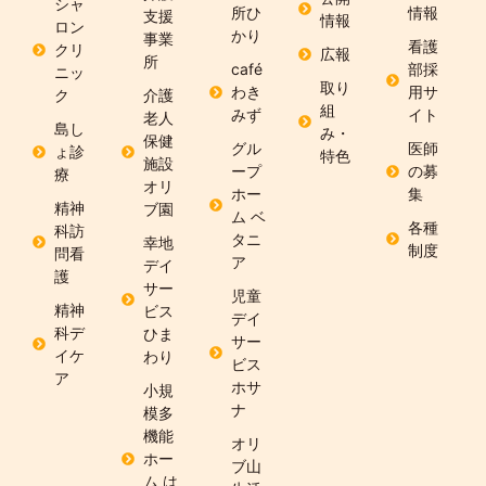
シャ
所ひ
情報
支援
情報
ロン
かり
事業
看護
クリ
広報
所
café
部採
ニッ
取り
わき
用サ
ク
介護
組
みず
イト
老人
島し
み・
保健
グル
医師
ょ診
特色
施設
ープ
の募
療
オリ
ホー
集
精神
ブ園
ム ベ
各種
科訪
タニ
幸地
制度
問看
ア
デイ
護
サー
児童
精神
ビス
デイ
科デ
ひま
サー
イケ
わり
ビス
ア
ホサ
小規
ナ
模多
機能
オリ
ホー
ブ山
ム は