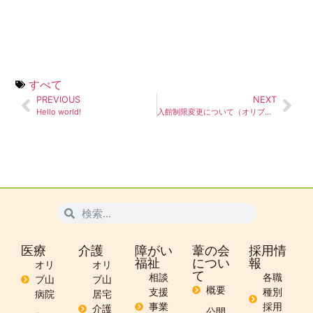
すべて
PREVIOUS
NEXT
Hello world!
入館制限変更について（オリブ山病院）
医療
介護
障がい
葦の会
採用情
福祉
につい
報
オリ
オリ
て
相談
各職
ブ山
ブ山
概要
支援
種別
病院
居宅
事業
採用
介護
公開