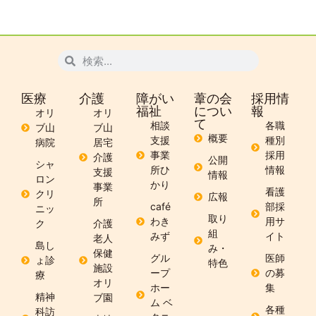
医療
介護
障がい
葦の会
採用情
福祉
につい
報
オリ
オリ
て
相談
各職
ブ山
ブ山
概要
支援
種別
病院
居宅
事業
採用
介護
公開
シャ
所ひ
情報
支援
情報
ロン
かり
事業
看護
クリ
広報
所
café
部採
ニッ
取り
わき
用サ
ク
介護
組
みず
イト
老人
島し
み・
保健
グル
医師
ょ診
特色
施設
ープ
の募
療
オリ
ホー
集
精神
ブ園
ム ベ
各種
科訪