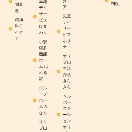
タニ
幸地
制度
問看
ア
デイ
護
サー
児童
精神
ビス
デイ
科デ
ひま
サー
イケ
わり
ビス
ア
ホサ
小規
ナ
模多
機能
オリ
ホー
ブ山
ム は
生活
れる
介護
家
きら
きら
グル
ープ
ヘル
ホー
パー
ム か
ステ
なん
ーシ
ョン
オリ
オリ
ブ山