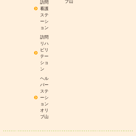
ブ山
訪問
看護
ステ
ーシ
ョン
訪問
リハ
ビリ
テー
ショ
ン
ヘル
パー
ステ
ーシ
ョン
オリ
ブ山