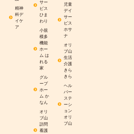
サー
児童
精神
ビス
デイ
科デ
ひま
サー
イケ
わり
ビス
ア
ホサ
小規
ナ
模多
機能
オリ
ホー
ブ山
ム は
生活
れる
介護
家
きら
きら
グル
ープ
ヘル
ホー
パー
ム か
ステ
なん
ーシ
ョン
オリ
オリ
ブ山
ブ山
訪問
看護