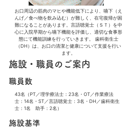
お口周辺の筋肉のマヒや機能低下により、嚥下（え
んげ／食べ物を飲み込む）が難しく、在宅復帰が困
難になることがあります。言語聴覚士（ＳＴ）を中
心に入院早期から嚥下機能を評価し、適切な食事形
態にて機能訓練を行っていきます。 歯科衛生士
（DH）は、お口の清潔と健康について支援を行い
ます。
施設・職員のご案内
職員数
43名（PT／理学療法士：23名・OT／作業療法
士：14名・ST／言語聴覚士：3名・DH／歯科衛生
士：1名 助手：2名）
施設基準