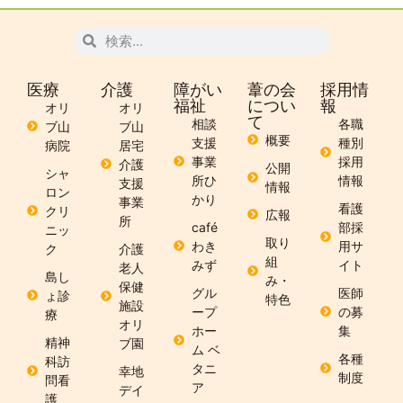
医療
介護
障がい
葦の会
採用情
福祉
につい
報
オリ
オリ
て
相談
各職
ブ山
ブ山
概要
支援
種別
病院
居宅
事業
採用
介護
公開
シャ
所ひ
情報
支援
情報
ロン
かり
事業
看護
クリ
広報
所
café
部採
ニッ
取り
わき
用サ
ク
介護
組
みず
イト
老人
島し
み・
保健
グル
医師
ょ診
特色
施設
ープ
の募
療
オリ
ホー
集
精神
ブ園
ム ベ
各種
科訪
タニ
幸地
制度
問看
ア
デイ
護