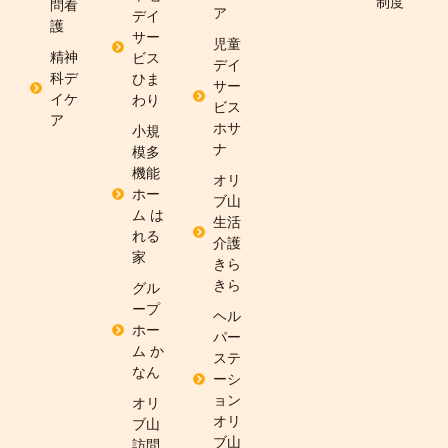
制度
問看
ア
デイ
護
サー
児童
精神
ビス
デイ
科デ
ひま
サー
イケ
わり
ビス
ア
ホサ
小規
ナ
模多
機能
オリ
ホー
ブ山
ム は
生活
れる
介護
家
きら
きら
グル
ープ
ヘル
ホー
パー
ム か
ステ
なん
ーシ
ョン
オリ
オリ
ブ山
ブ山
訪問