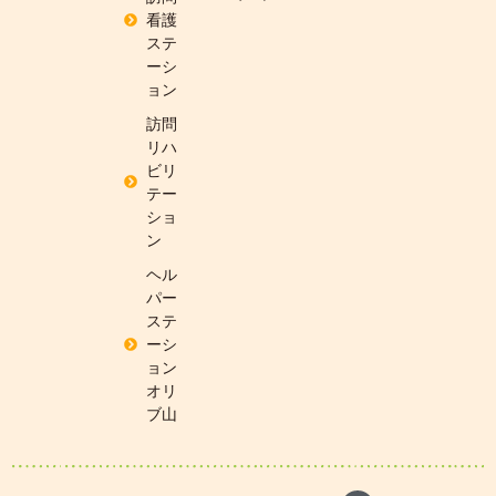
看護
ステ
ーシ
ョン
訪問
リハ
ビリ
テー
ショ
ン
ヘル
パー
ステ
ーシ
ョン
オリ
ブ山