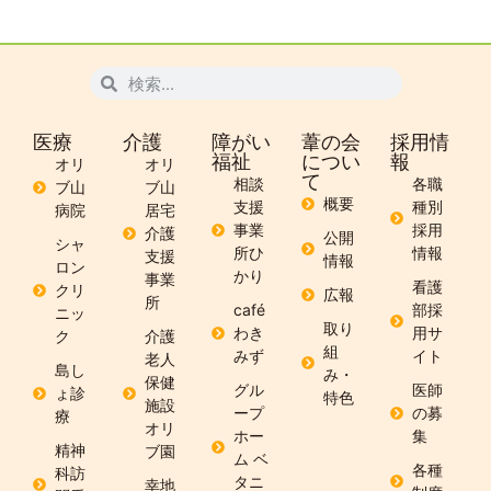
医療
介護
障がい
葦の会
採用情
福祉
につい
報
オリ
オリ
て
相談
各職
ブ山
ブ山
概要
支援
種別
病院
居宅
事業
採用
介護
公開
シャ
所ひ
情報
支援
情報
ロン
かり
事業
看護
クリ
広報
所
café
部採
ニッ
取り
わき
用サ
ク
介護
組
みず
イト
老人
島し
み・
保健
グル
医師
ょ診
特色
施設
ープ
の募
療
オリ
ホー
集
精神
ブ園
ム ベ
各種
科訪
タニ
幸地