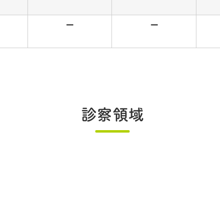
ー
ー
診察領域