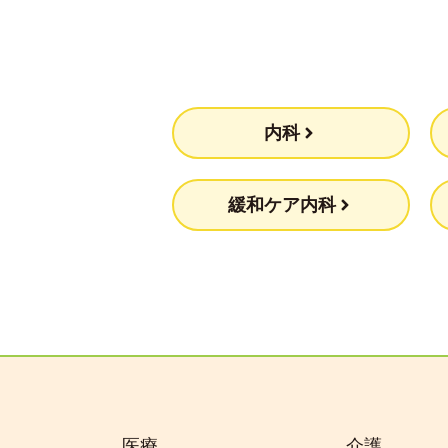
内科
緩和ケア内科
医療
介護