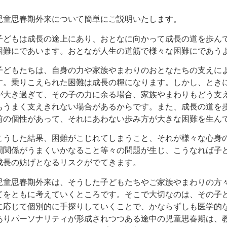
児童思春期外来について簡単にご説明いたします。
子どもは成長の途上にあり、おとなに向かって成長の道を歩ん
困難にであいます。おとなが人生の道筋で様々な困難にであう
子どもたちは、自身の力や家族やまわりのおとなたちの支えに
す。乗りこえられた困難は成長の糧になります。しかし、とき
が大き過ぎて、その子の力に余る場合、家族やまわりもどう支
もうまく支えきれない場合があるからです。また、成長の道を
前の個性があって、それにあわない歩み方が大きな困難を生ん
こうした結果、困難がこじれてしまうこと、それが様々な心身
間関係がうまくいかなること等々の問題が生じ、こうなれば子
成長の妨げとなるリスクがでてきます。
児童思春期外来は、そうした子どもたちやご家族やまわりの方
てをともに考えていくところです。そこで大切なのは、その子
に応じて個別的に手探りしていくことで、かならずしも医学的
ありパーソナリティが形成されつつある途中の児童思春期は、