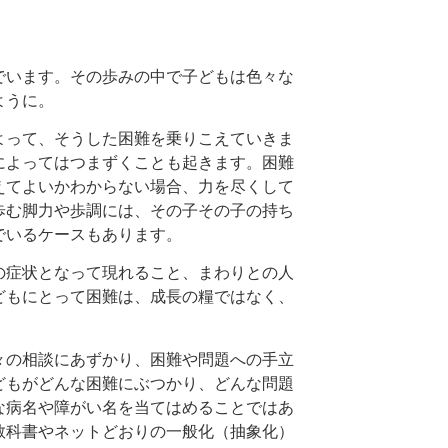
でいます。その歩みの中で子どもは色々な
ように。
よって、そうした困難を乗りこえていきま
によってはつまずくことも起きます。困難
えてよいかわからない場合、力を尽くして
歩む脚力や歩調には、その子その子の持ち
でいるケースもあります。
の症状となって現れること、まわりとの人
どもにとって困難は、成長の糧ではなく、
々の相談にあずかり、困難や問題への手立
どもがどんな困難にぶつかり、どんな問題
な病名や障がい名を当てはめることではあ
教科書やネットどおりの一般化（抽象化）