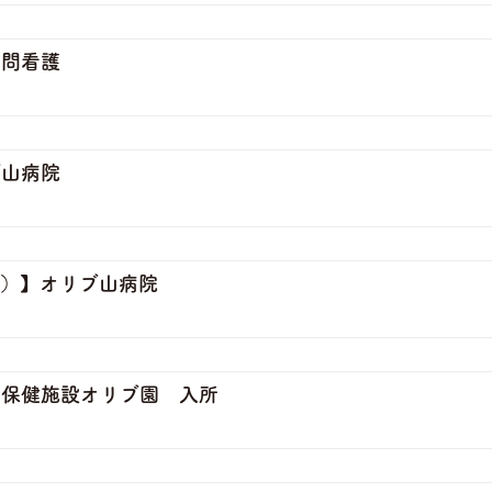
訪問看護
ブ山病院
ト）】オリブ山病院
人保健施設オリブ園 入所