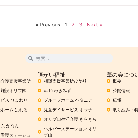
« Previous
1
2
3
Next »
障がい福祉
葦の会につ
宅介護支援事業所
相談支援事業所ひかり
概要
健施設オリブ園
café わきみず
公開情報
ビス ひまわり
グループホーム ベタニア
広報
ホーム はれる
児童デイサービス ホサナ
取り組み・
オリブ山生活介護 きらきら
ム かなん
ヘルパーステーション オリ
問看護ステーショ
ブ山