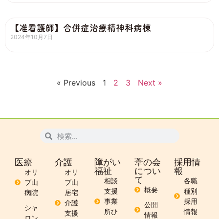
【准看護師】合併症治療精神科病棟
2024年10月7日
« Previous
1
2
3
Next »
医療
介護
障がい
葦の会
採用情
福祉
につい
報
オリ
オリ
て
相談
各職
ブ山
ブ山
概要
支援
種別
病院
居宅
事業
採用
介護
公開
シャ
所ひ
情報
支援
情報
ロン