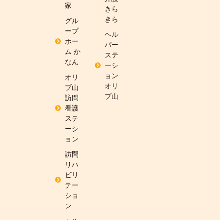
家
きら
きら
グル
ープ
ヘル
ホー
パー
ム か
ステ
なん
ーシ
ョン
オリ
オリ
ブ山
ブ山
訪問
看護
ステ
ーシ
ョン
訪問
リハ
ビリ
テー
ショ
ン