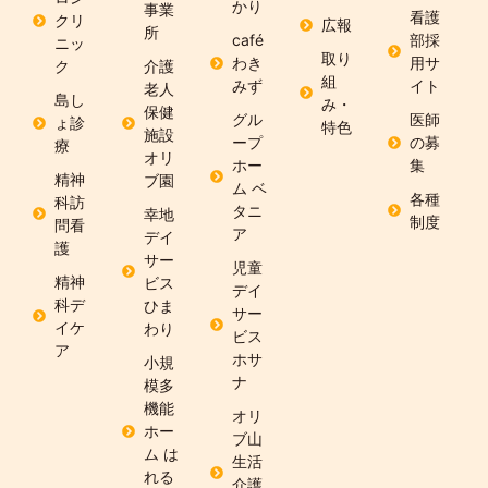
かり
事業
看護
クリ
広報
所
café
部採
ニッ
取り
わき
用サ
ク
介護
組
みず
イト
老人
島し
み・
保健
グル
医師
ょ診
特色
施設
ープ
の募
療
オリ
ホー
集
精神
ブ園
ム ベ
各種
科訪
タニ
幸地
制度
問看
ア
デイ
護
サー
児童
精神
ビス
デイ
科デ
ひま
サー
イケ
わり
ビス
ア
ホサ
小規
ナ
模多
機能
オリ
ホー
ブ山
ム は
生活
れる
介護