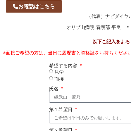
お電話はこちら
（代表）ナビダイヤル 0
オリブ山病院 看護部 平良 
以下ご記入をよろ
※面接ご希望の方は、当日に履歴書と資格証をお持ちくださ
希望する内容
見学
面接
氏名
第１希望日
第２希望日