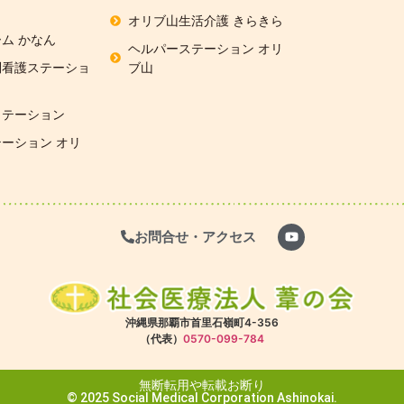
オリブ山生活介護 きらきら
ム かなん
ヘルパーステーション オリ
問看護ステーショ
ブ山
リテーション
ーション オリ
お問合せ・アクセス
沖縄県那覇市首里石嶺町4-356
（代表）
0570-099-784
無断転用や転載お断り
© 2025 Social Medical Corporation Ashinokai.