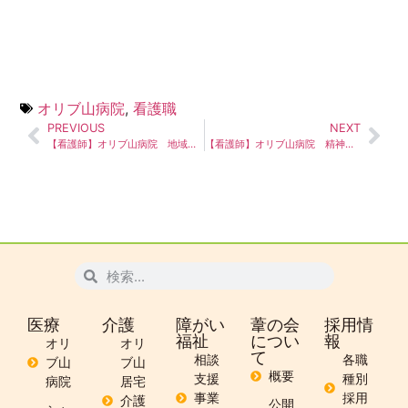
オリブ山病院
,
看護職
PREVIOUS
NEXT
【看護師】オリブ山病院 地域包括ケア病棟
【看護師】オリブ山病院 精神科系病棟
医療
介護
障がい
葦の会
採用情
福祉
につい
報
オリ
オリ
て
相談
各職
ブ山
ブ山
概要
支援
種別
病院
居宅
事業
採用
介護
公開