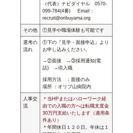
（代表）ナビダイヤル 0570-
099-784(4番) Email：
recruit@oribuyama.org
その他
①見学や職場体験も可能です
選考の
①下の『見学・面接申込』より
流れ
お申し込みください。
→②面接 →③採用通知(電
話) →④入職
採用方法 ：面接のみ
場所 ：オリブ山病院内
人事交
＊当HPまたはハローワーク経
流
由での入職の方へは転職支度金
30万円支給いたします（適用条
件あり）
＊年間休日１２０日。年休は１