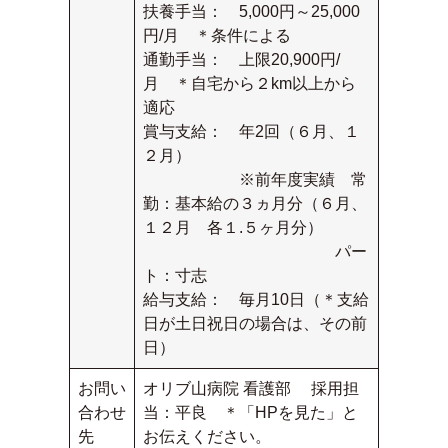
扶養手当： 5,000円～25,000
円/月 ＊条件による
通勤手当： 上限20,900円/
月 ＊自宅から２km以上から
適応
賞与支給： 年2回（６月、１
２月）
※前年度実績 常
勤：基本給の３ヵ月分（６月、
１２月 各１.５ヶ月分）
パー
ト：寸志
給与支給： 毎月10日（＊支給
日が土日祝日の場合は、その前
日）
お問い
オリブ山病院 看護部 採用担
合わせ
当：平良 ＊「HPを見た」と
先
お伝えください。