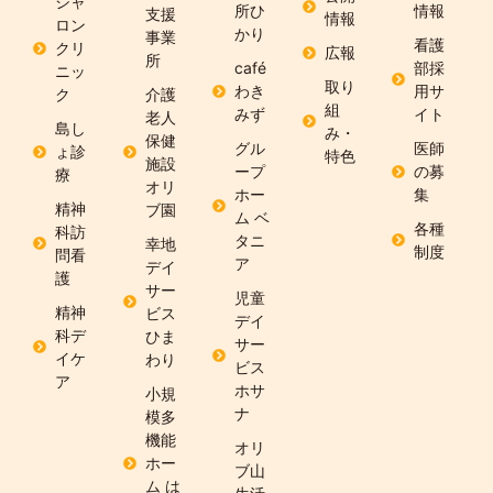
シャ
所ひ
情報
支援
情報
ロン
かり
事業
看護
クリ
広報
所
café
部採
ニッ
取り
わき
用サ
ク
介護
組
みず
イト
老人
島し
み・
保健
グル
医師
ょ診
特色
施設
ープ
の募
療
オリ
ホー
集
精神
ブ園
ム ベ
各種
科訪
タニ
幸地
制度
問看
ア
デイ
護
サー
児童
精神
ビス
デイ
科デ
ひま
サー
イケ
わり
ビス
ア
ホサ
小規
ナ
模多
機能
オリ
ホー
ブ山
ム は