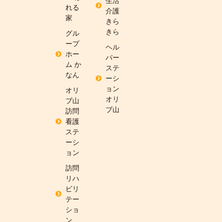
生活
れる
介護
家
きら
きら
グル
ープ
ヘル
ホー
パー
ム か
ステ
なん
ーシ
ョン
オリ
オリ
ブ山
ブ山
訪問
看護
ステ
ーシ
ョン
訪問
リハ
ビリ
テー
ショ
ン