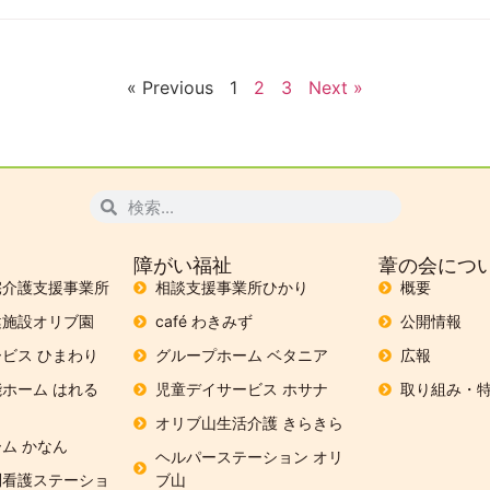
« Previous
1
2
3
Next »
障がい福祉
葦の会につ
宅介護支援事業所
相談支援事業所ひかり
概要
健施設オリブ園
café わきみず
公開情報
ビス ひまわり
グループホーム ベタニア
広報
ホーム はれる
児童デイサービス ホサナ
取り組み・
オリブ山生活介護 きらきら
ム かなん
ヘルパーステーション オリ
問看護ステーショ
ブ山