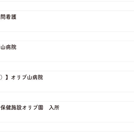
訪問看護
ブ山病院
ト）】オリブ山病院
人保健施設オリブ園 入所