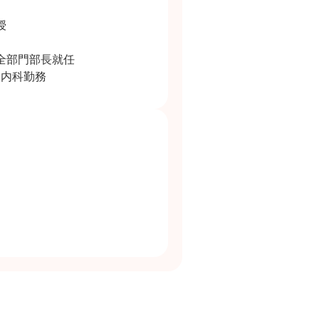
授
全部門部長就任
ク内科勤務