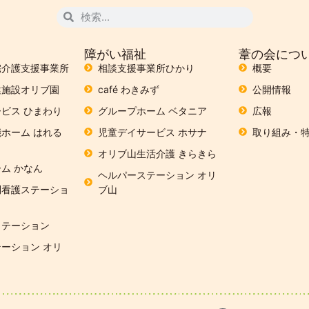
障がい福祉
葦の会につ
宅介護支援事業所
相談支援事業所ひかり
概要
健施設オリブ園
café わきみず
公開情報
ビス ひまわり
グループホーム ベタニア
広報
ホーム はれる
児童デイサービス ホサナ
取り組み・
オリブ山生活介護 きらきら
ム かなん
ヘルパーステーション オリ
問看護ステーショ
ブ山
リテーション
ーション オリ