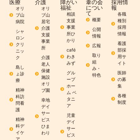
医療
介護
障がい
葦の会
採用情
福祉
につい
報
オリ
オリ
て
相談
各職
ブ山
ブ山
概要
支援
種別
病院
居宅
事業
採用
介護
公開
シャ
所ひ
情報
支援
情報
ロン
かり
事業
看護
クリ
広報
所
café
部採
ニッ
取り
わき
用サ
ク
介護
組
みず
イト
老人
島し
み・
保健
グル
医師
ょ診
特色
施設
ープ
の募
療
オリ
ホー
集
精神
ブ園
ム ベ
各種
科訪
タニ
幸地
制度
問看
ア
デイ
護
サー
児童
精神
ビス
デイ
科デ
ひま
サー
イケ
わり
ビス
ア