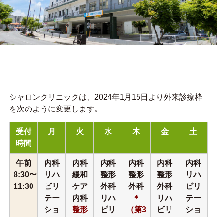
シャロンクリニックは、2024年1月15日より外来診療枠
を次のように変更します。
受付
月
火
水
木
金
土
時間
午前
内科
内科
内科
内科
内科
内科
8:30〜
リハ
緩和
整形
整形
整形
リハ
11:30
ビリ
ケア
外科
外科
外科
ビリ
テー
内科
リハ
＊
リハ
テー
ショ
整形
ビリ
（第3
ビリ
ショ