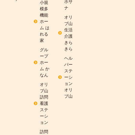
ホサ
小規
ナ
模多
機能
オリ
ホー
ブ山
ム は
生活
れる
介護
家
きら
きら
グル
ープ
ヘル
ホー
パー
ム か
ステ
なん
ーシ
ョン
オリ
オリ
ブ山
ブ山
訪問
看護
ステ
ーシ
ョン
訪問