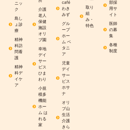
所
café
部採
ニッ
取り
わき
用サ
ク
介護
組
みず
イト
老人
島し
み・
保健
グル
医師
ょ診
特色
施設
ープ
の募
療
オリ
ホー
集
精神
ブ園
ム ベ
各種
科訪
タニ
幸地
制度
問看
ア
デイ
護
サー
児童
精神
ビス
デイ
科デ
ひま
サー
イケ
わり
ビス
ア
ホサ
小規
ナ
模多
機能
オリ
ホー
ブ山
ム は
生活
れる
介護
家
きら