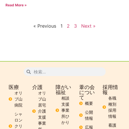
Read More »
« Previous
1
2
3
Next »
医療
介護
障がい
葦の会
採用情
福祉
につい
報
オリ
オリ
て
相談
各職
ブ山
ブ山
概要
支援
種別
病院
居宅
事業
採用
介護
公開
シャ
所ひ
情報
支援
情報
ロン
かり
事業
看護
クリ
広報