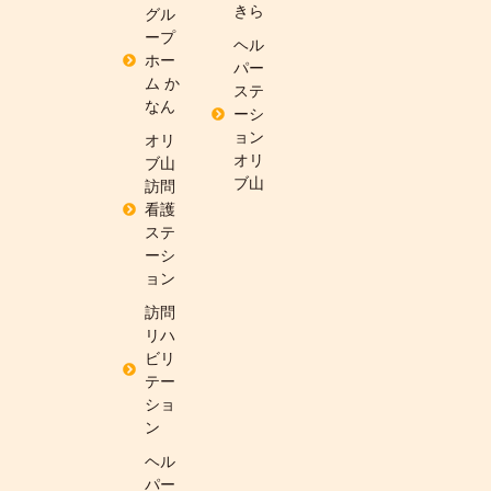
きら
グル
ープ
ヘル
ホー
パー
ム か
ステ
なん
ーシ
ョン
オリ
オリ
ブ山
ブ山
訪問
看護
ステ
ーシ
ョン
訪問
リハ
ビリ
テー
ショ
ン
ヘル
パー