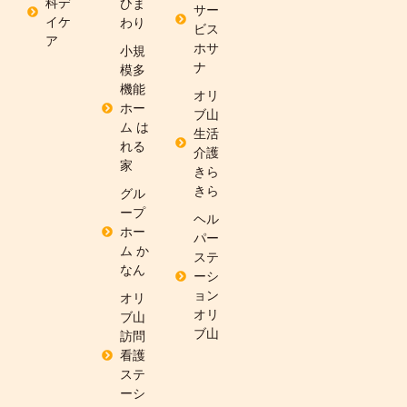
科デ
ひま
サー
イケ
わり
ビス
ア
ホサ
小規
ナ
模多
機能
オリ
ホー
ブ山
ム は
生活
れる
介護
家
きら
きら
グル
ープ
ヘル
ホー
パー
ム か
ステ
なん
ーシ
ョン
オリ
オリ
ブ山
ブ山
訪問
看護
ステ
ーシ