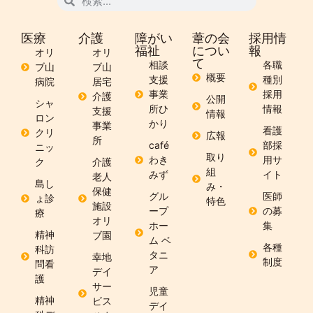
医療
介護
障がい
葦の会
採用情
福祉
につい
報
オリ
オリ
て
相談
各職
ブ山
ブ山
概要
支援
種別
病院
居宅
事業
採用
介護
公開
シャ
所ひ
情報
支援
情報
ロン
かり
事業
看護
クリ
広報
所
café
部採
ニッ
取り
わき
用サ
ク
介護
組
みず
イト
老人
島し
み・
保健
グル
医師
ょ診
特色
施設
ープ
の募
療
オリ
ホー
集
精神
ブ園
ム ベ
各種
科訪
タニ
幸地
制度
問看
ア
デイ
護
サー
児童
精神
ビス
デイ